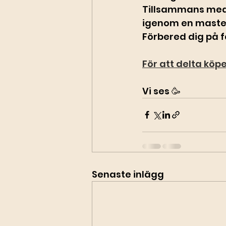
Tillsammans med g
igenom en master
Förbered dig på fa
För att delta köpe
Vi ses 🥳
Senaste inlägg