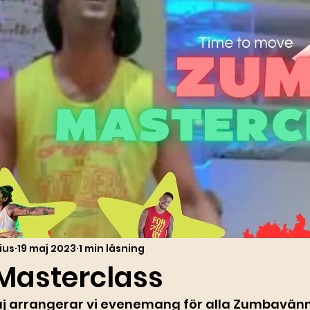
ius
19 maj 2023
1 min läsning
asterclass
j arrangerar vi evenemang för alla Zumbavänn