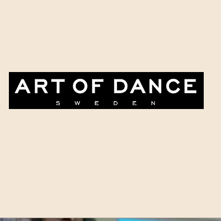
Paketpriser & erbjudanden
Evenemangskalendern
Företag & ev