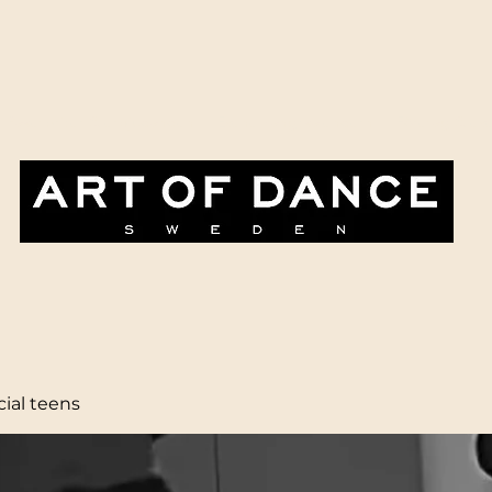
Paketpriser & erbjudanden
Evenemangskalendern
Företag & ev
al teens