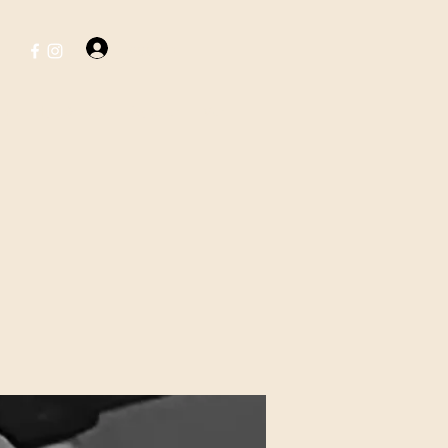
Logga in
ent
Hyr vår lokal
Nyheter
Mer