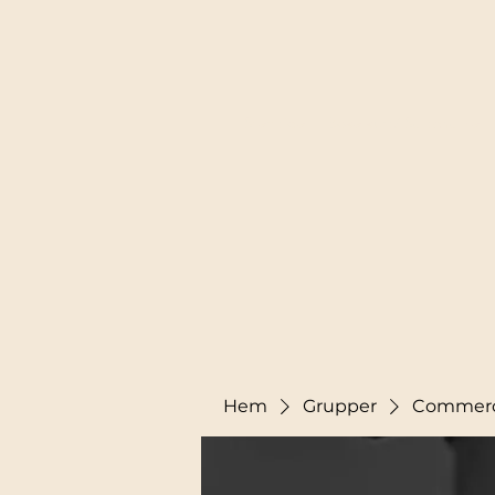
Startsida
Boka kurs/ Se schema
Hem
Grupper
Commerci