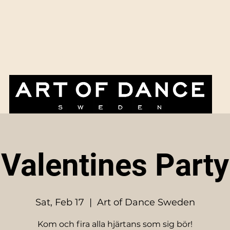
Paketpriser & erbjudanden
Evenemangskalendern
Företag & ev
Valentines Party
Sat, Feb 17
  |  
Art of Dance Sweden
Kom och fira alla hjärtans som sig bör!