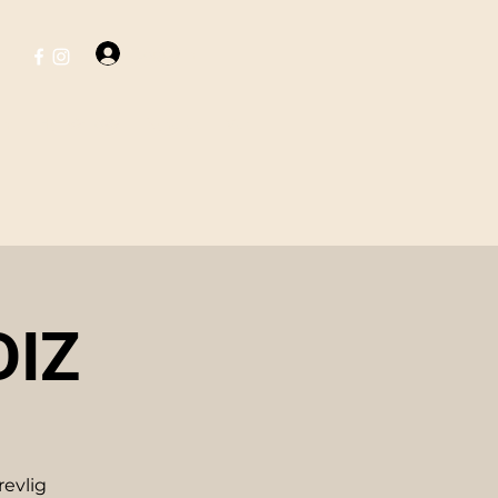
Logga in
ent
Hyr vår lokal
Nyheter
Mer
DIZ
revlig