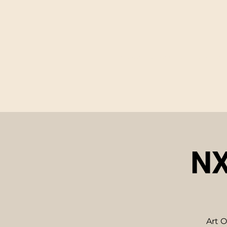
Startsida
Boka kurs/ Se schema
NX
Art O