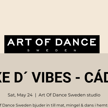
Paketpriser & erbjudanden
Evenemangskalendern
Företag & ev
E D´ VIBES - CÁ
Sat, May 24
  |  
Art Of Dance Sweden studio
f Dance Sweden bjuder in till mat, mingel & dans i hemt