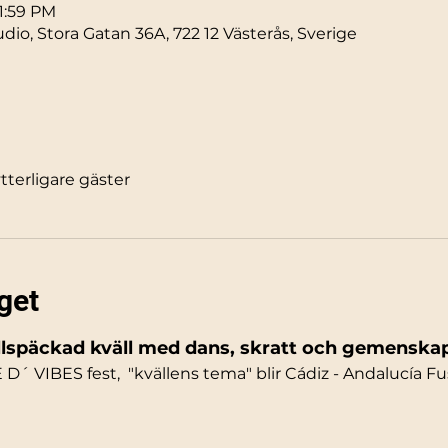
11:59 PM
io, Stora Gatan 36A, 722 12 Västerås, Sverige
ytterligare gäster
get
llspäckad kväll med dans, skratt och gemenska
 D´ VIBES fest,  "kvällens tema" blir Cádiz - Andalucía F