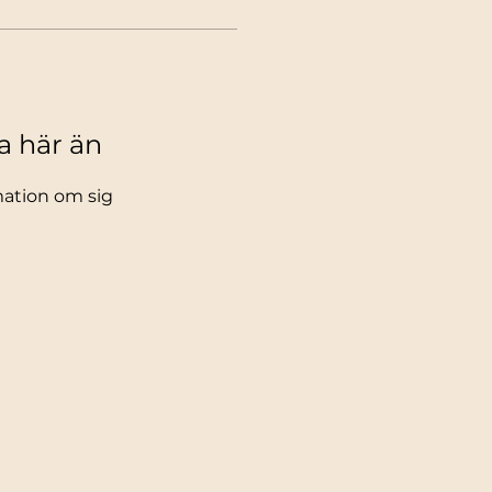
sa här än
mation om sig