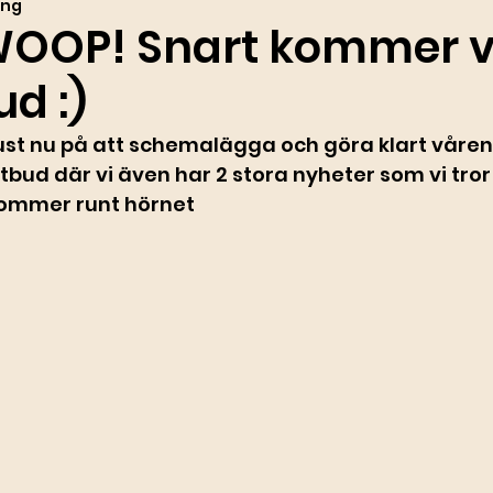
ing
OOP! Snart kommer v
d :)
just nu på att schemalägga och göra klart våren
tbud där vi även har 2 stora nyheter som vi tro
 kommer runt hörnet 