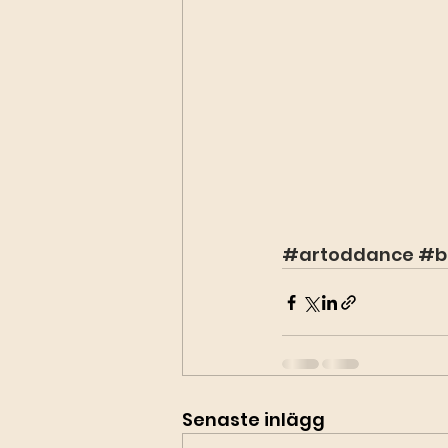
#artoddance
#b
Senaste inlägg