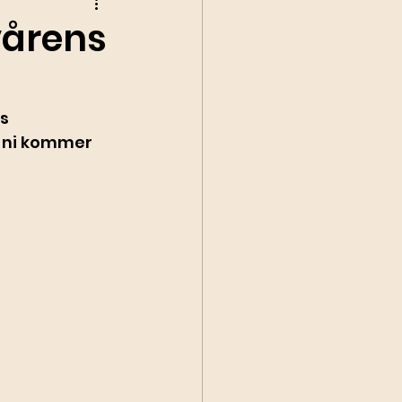
årens
s 
r ni kommer 