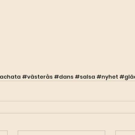
achata
#västerås
#dans
#salsa
#nyhet
#glä