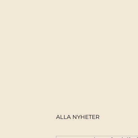
Startsida
Boka kurs/ Se schema
ALLA NYHETER