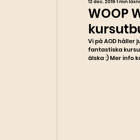
12 dec. 2018
1 min läsn
WOOP W
kursutbu
Vi på AOD håller 
fantastiska kursu
älska :) Mer info