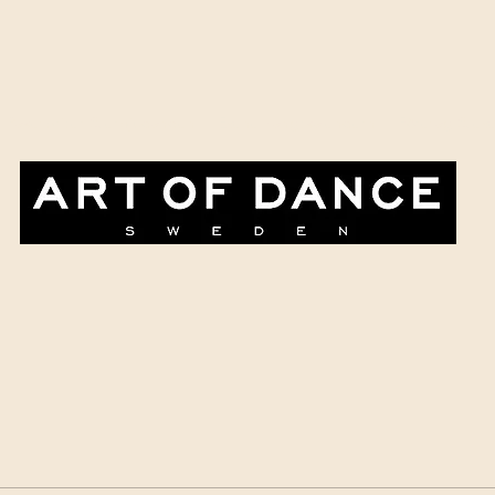
Paketpriser & erbjudanden
Evenemangskalendern
Företag & ev