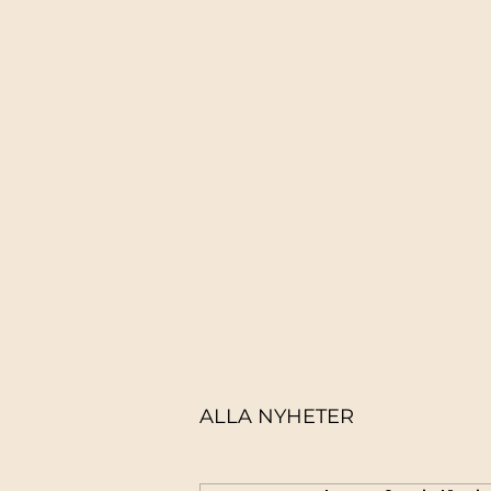
Startsida
Boka kurs/ Se schema
ALLA NYHETER