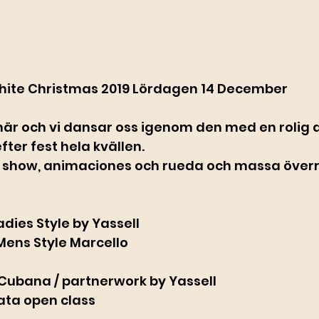
hite Christmas 2019 Lördagen 14 December
 här och vi dansar oss igenom den med en rolig d
fter fest hela kvällen.
å show, animaciones och rueda och massa över
ladies Style by Yassell 
 Mens Style Marcello
 Cubana / partnerwork by Yassell
hata open class