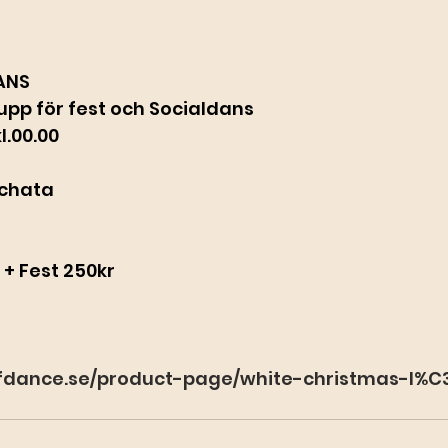
ANS
 upp för fest och Socialdans
l.00.00
achata
 + Fest 250kr
g
ofdance.se/product-page/white-christmas-l%C