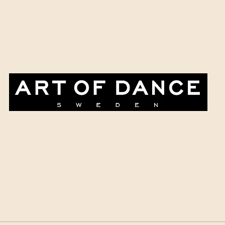
Paketpriser & erbjudanden
Evenemangskalendern
Företag & ev