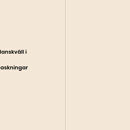
anskväll i 
raskningar