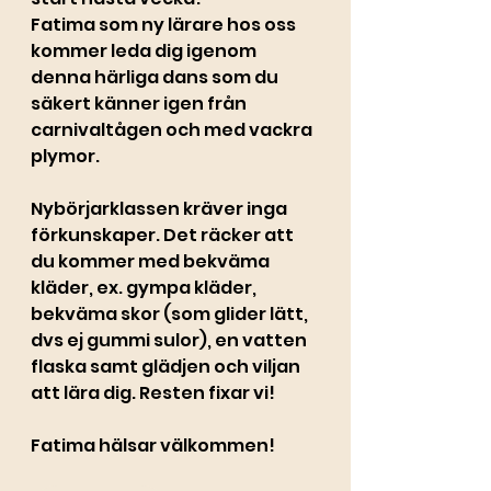
Fatima som ny lärare hos oss 
kommer leda dig igenom 
denna härliga dans som du 
säkert känner igen från 
carnivaltågen och med vackra 
plymor. 
Nybörjarklassen kräver inga 
förkunskaper. Det räcker att 
du kommer med bekväma 
kläder, ex. gympa kläder, 
bekväma skor (som glider lätt, 
dvs ej gummi sulor), en vatten 
flaska samt glädjen och viljan 
att lära dig. Resten fixar vi!
Fatima hälsar välkommen! 