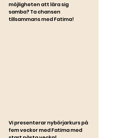
möjligheten att lära sig 
samba? Ta chansen 
tillsammans med Fatima! 
Vi presenterar nybörjarkurs på 
fem veckor med Fatima med 
start nästa vecka! 