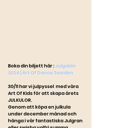
Boka din biljett här : 
Julgalan 
2024 | Art Of Dance Sweden
30/11 har vi julpyssel  med våra 
Art Of Kids för att skapa årets 
JULKULOR. 
Genom att köpa en julkula 
under december månad och 
hänga i vår fantastiska Julgran 
eller swisha valfri summa 