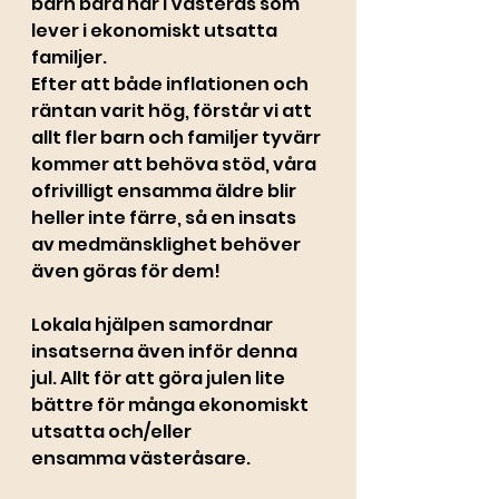
barn bara här i Västerås som 
lever i ekonomiskt utsatta 
familjer. 
Efter att både inflationen och 
räntan varit hög, förstår vi att 
allt fler barn och familjer tyvärr 
kommer att behöva stöd, våra 
ofrivilligt ensamma äldre blir 
heller inte färre, så en insats 
av medmänsklighet behöver 
även göras för dem!
Lokala hjälpen samordnar 
insatserna även inför denna 
jul. Allt för att göra julen lite 
bättre för många ekonomiskt 
utsatta och/eller 
ensamma västeråsare. 